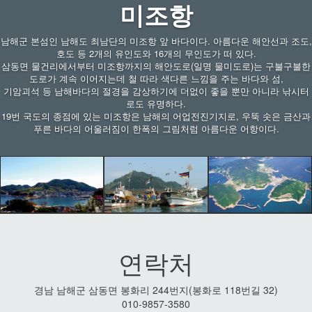
미조항
남해군 본섬인 남해도 최남단의 미조항 앞 바다이다. 아름다운 해안선과 조도,
호도 등 2개의 유인도와 16개의 무인도가 떠 있다.
삼동면 물건리에서부터 미조항까지의 해안도로(일명 물미도로)는 구불구불한
도로가 계속 이어지는데 철 따라 색다른 느낌을 주는 바다와 섬,
기암괴석 등 남해바다의 절경을 감상하기에 더없이 좋을 뿐만 아니라 낚시터
로도 유명하다.
19번 국도의 종점에 있는 미조항은 남해의 어업전진기지로, 우뚝 솟은 금산과
푸른 바다의 어울러짐이 한폭의 그림처럼 아름다운 어항이다.
연락처
경남 남해군 삼동면 봉화리 244번지(봉화로 118번길 32)
010-9857-3580