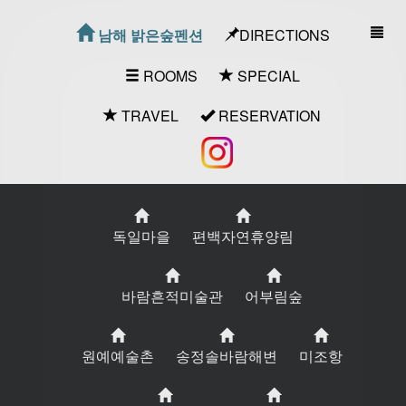
DIRECTIONS
남해 밝은숲펜션
ROOMS
SPECIAL
TRAVEL
RESERVATION
독일마을
편백자연휴양림
바람흔적미술관
어부림숲
원예예술촌
송정솔바람해변
미조항