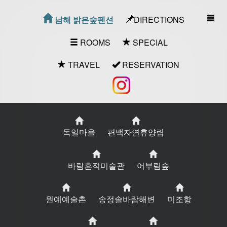
DIRECTIONS
남해 밝은숲펜션
ROOMS
SPECIAL
TRAVEL
RESERVATION
독일마을
편백자연휴양림
바람흔적미술관
어부림숲
원예예술촌
송정솔바람해변
미조항