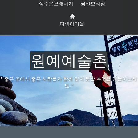
상주은모래비치
금산보리암
다랭이마을
원예예술촌
" 좋은 곳에서 좋은 사람들과 함께 잊지 못할 추억을 만들어보세
요. "